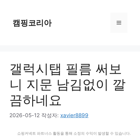
컨
텐
츠
캠핑코리아
메
로
건
너
뉴
뛰
기
갤럭시탭 필름 써보
니 지문 남김없이 깔
끔하네요
2026-05-12
작성자:
xavier8899
쇼핑커넥트 파트너스 활동을 통해 소정의 수익이 발생할 수 있습니다.