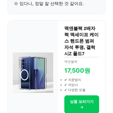
수 있다니, 정말 잘 선택한 것 같아요.
맥앤블랙 2배자
력 맥세이프 케이
스 핸드폰 범퍼
자석 투명, 갤럭
시Z 폴드7
맥앤블랙
17,500원
✔ 지문방지
✔ 저반사
✔ 다양한 모델
상품 보러가기
→