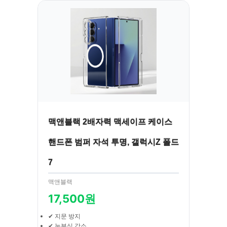
맥앤블랙 2배자력 맥세이프 케이스
핸드폰 범퍼 자석 투명, 갤럭시Z 폴드
7
맥앤블랙
17,500원
✔ 지문 방지
✔ 눈부심 감소