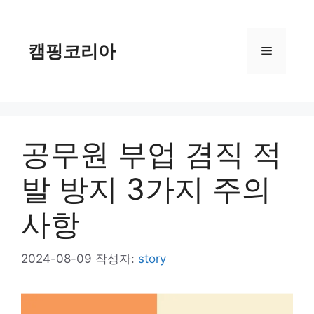
컨
텐
츠
캠핑코리아
메
로
건
너
뉴
뛰
기
공무원 부업 겸직 적
발 방지 3가지 주의
사항
2024-08-09
작성자:
story