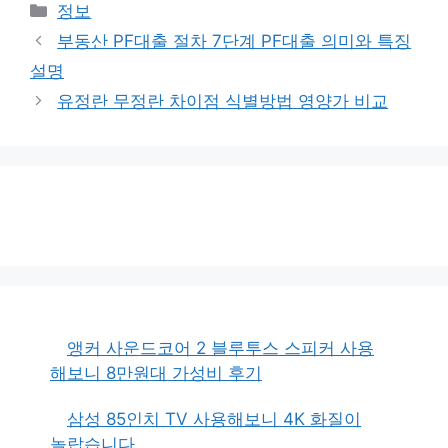
카
정보
테
부동산 PF대출 절차 7단계 PF대출 의미와 특징
고
설명
리
유정란 무정란 차이점 식별방법 영양가 비교
앵커 사운드코어 2 블루투스 스피커 사용
해보니 8만원대 가성비 후기
삼성 85인치 TV 사용해보니 4K 화질이
놀랍습니다