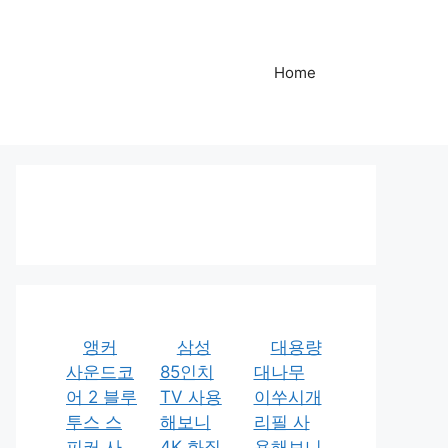
Home
앵커
삼성
대용량
사운드코
85인치
대나무
어 2 블루
TV 사용
이쑤시개
투스 스
해보니
리필 사
피커 사
4K 화질
용해보니