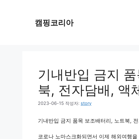
컨
텐
츠
캠핑코리아
로
건
너
뛰
기
기내반입 금지 품
북, 전자담배, 액
2023-06-15
작성자:
story
기내반입 금지 품목 보조배터리, 노트북, 
코로나 노마스크화되면서 이제 해외여행을 