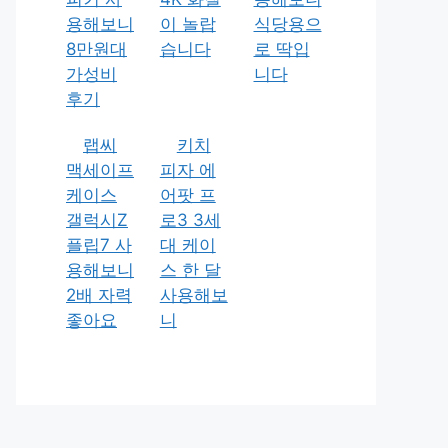
용해보니
이 놀랍
식당용으
8만원대
습니다
로 딱입
가성비
니다
후기
랩씨
키치
맥세이프
피자 에
케이스
어팟 프
갤럭시Z
로3 3세
플립7 사
대 케이
용해보니
스 한 달
2배 자력
사용해보
좋아요
니