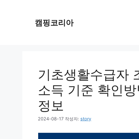
컨
텐
츠
캠핑코리아
로
건
너
뛰
기
기초생활수급자 조
소득 기준 확인방
정보
2024-08-17
작성자:
story