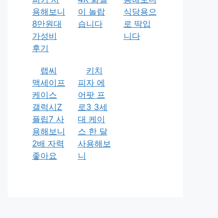
용해보니
이 놀랍
식당용으
8만원대
습니다
로 딱입
가성비
니다
후기
랩씨
키치
맥세이프
피자 에
케이스
어팟 프
갤럭시Z
로3 3세
플립7 사
대 케이
용해보니
스 한 달
2배 자력
사용해보
좋아요
니