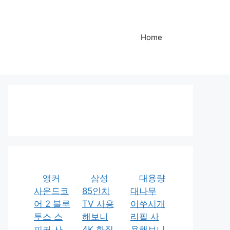
Home
앵커
삼성
대용량
사운드코
85인치
대나무
어 2 블루
TV 사용
이쑤시개
투스 스
해보니
리필 사
피커 사
4K 화질
용해보니