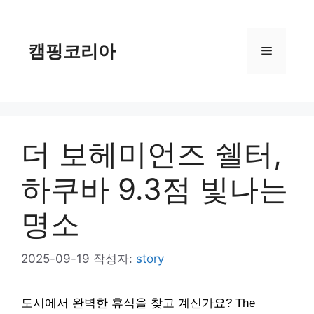
컨
텐
츠
캠핑코리아
메
로
건
너
뉴
뛰
기
더 보헤미언즈 쉘터,
하쿠바 9.3점 빛나는
명소
2025-09-19
작성자:
story
도시에서 완벽한 휴식을 찾고 계신가요? The