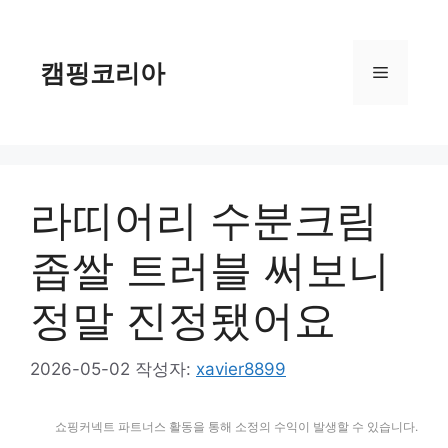
컨
텐
츠
캠핑코리아
메
로
건
너
뉴
뛰
기
라띠어리 수분크림
좁쌀 트러블 써보니
정말 진정됐어요
2026-05-02
작성자:
xavier8899
쇼핑커넥트 파트너스 활동을 통해 소정의 수익이 발생할 수 있습니다.