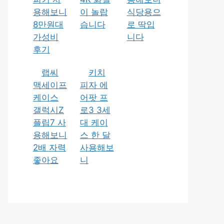
용해보니
이 놀랍
식당용으
8만원대
습니다
로 딱입
가성비
니다
후기
랩씨
키치
맥세이프
피자 에
케이스
어팟 프
갤럭시Z
로3 3세
플립7 사
대 케이
용해보니
스 한 달
2배 자력
사용해보
좋아요
니