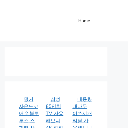
Home
앵커
삼성
대용량
사운드코
85인치
대나무
어 2 블루
TV 사용
이쑤시개
투스 스
해보니
리필 사
피커 사
4K 화질
용해보니