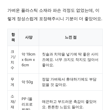
가벼운 플라스틱 소재라 파손 걱정도 없었는데, 이
렇게 정성스럽게 포장해주시니 기분이 더 좋았어요.
항
사양
느낀 점
목
크
약 19cm
칫솔과 치약을 넣기에 딱 좋은 사이
기/
x 6cm x
즈예요. 너무 크지도 작지도 않아서
치
6cm
좋아요.
수
무
정말 가벼워서 휴대하기에도 부담
약 50g
게
없을 것 같아요.
소
PP (폴
재/
매끈하고 부드러운 촉감이 좋았어
리프로
재
요. 튼튼한 느낌도 들어요.
필렌)