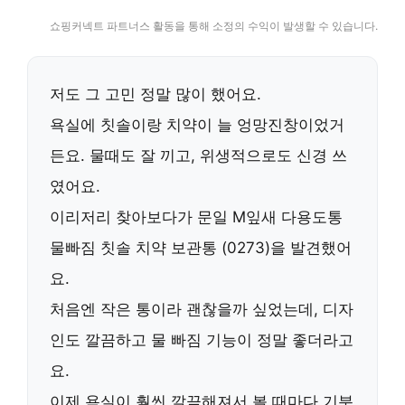
쇼핑커넥트 파트너스 활동을 통해 소정의 수익이 발생할 수 있습니다.
저도 그 고민 정말 많이 했어요.
욕실에 칫솔이랑 치약이 늘 엉망진창이었거
든요. 물때도 잘 끼고, 위생적으로도 신경 쓰
였어요.
이리저리 찾아보다가
문일 M잎새 다용도통
물빠짐 칫솔 치약 보관통 (0273)
을 발견했어
요.
처음엔 작은 통이라 괜찮을까 싶었는데, 디자
인도 깔끔하고 물 빠짐 기능이 정말 좋더라고
요.
이제 욕실이 훨씬 깔끔해져서 볼 때마다 기분