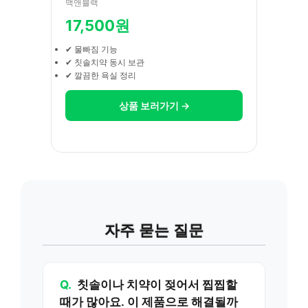
맥앤블랙
17,500원
✔ 물빠짐 기능
✔ 칫솔치약 동시 보관
✔ 깔끔한 욕실 정리
상품 보러가기 →
자주 묻는 질문
Q.
칫솔이나 치약이 젖어서 찝찝할
때가 많아요. 이 제품으로 해결될까