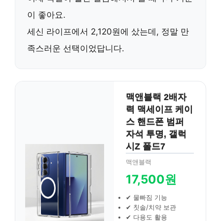
이 좋아요.
세신 라이프
에서 2,120원에 샀는데, 정말 만
족스러운 선택이었답니다.
맥앤블랙 2배자
력 맥세이프 케이
스 핸드폰 범퍼
자석 투명, 갤럭
시Z 폴드7
맥앤블랙
17,500원
✔ 물빠짐 기능
✔ 칫솔/치약 보관
✔ 다용도 활용