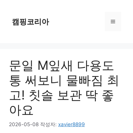
컨
텐
츠
캠핑코리아
메
로
건
너
뉴
뛰
기
문일 M잎새 다용도
통 써보니 물빠짐 최
고! 칫솔 보관 딱 좋
아요
2026-05-08
작성자:
xavier8899