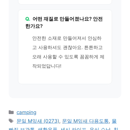
Q.
어떤 재질로 만들어졌나요? 안전
한가요?
안전한 소재로 만들어져서 안심하
고 사용하셔도 괜찮아요. 튼튼하고
오래 사용할 수 있도록 꼼꼼하게 제
작되었답니다!
카
camping
테
태
문일 M잎새 (0273)
,
문일 M잎새 다용도통
,
물
고
그
빠짐 보관통
,
생활용품
,
세신 라이프
,
욕실 수납
,
칫