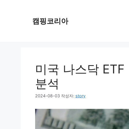
컨
텐
츠
캠핑코리아
로
건
너
뛰
기
미국 나스닥 ETF
분석
2024-08-03
작성자:
story