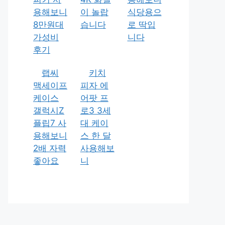
용해보니
이 놀랍
식당용으
8만원대
습니다
로 딱입
가성비
니다
후기
랩씨
키치
맥세이프
피자 에
케이스
어팟 프
갤럭시Z
로3 3세
플립7 사
대 케이
용해보니
스 한 달
2배 자력
사용해보
좋아요
니