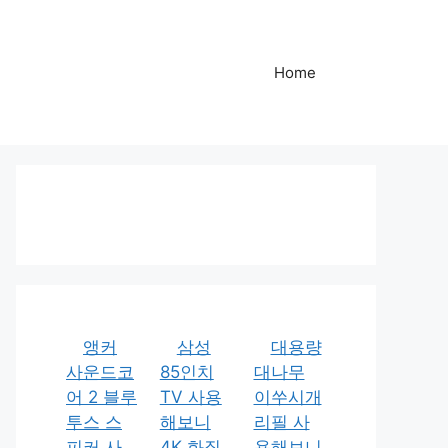
Home
앵커
삼성
대용량
사운드코
85인치
대나무
어 2 블루
TV 사용
이쑤시개
투스 스
해보니
리필 사
피커 사
4K 화질
용해보니