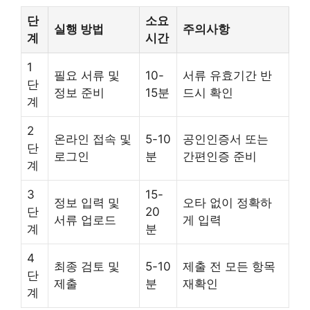
단
소요
실행 방법
주의사항
계
시간
1
필요 서류 및
10-
서류 유효기간 반
단
정보 준비
15분
드시 확인
계
2
온라인 접속 및
5-10
공인인증서 또는
단
로그인
분
간편인증 준비
계
3
15-
정보 입력 및
오타 없이 정확하
단
20
서류 업로드
게 입력
계
분
4
최종 검토 및
5-10
제출 전 모든 항목
단
제출
분
재확인
계