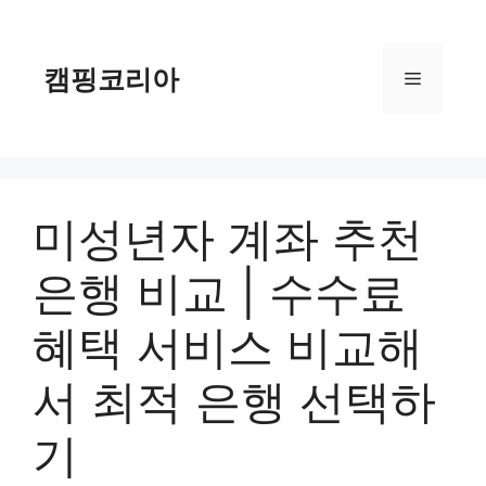
컨
텐
츠
캠핑코리아
메
로
건
너
뉴
뛰
기
미성년자 계좌 추천
은행 비교 | 수수료
혜택 서비스 비교해
서 최적 은행 선택하
기