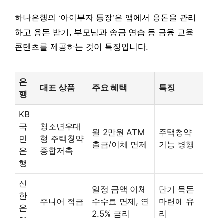
하나은행의 ‘아이부자 통장’은 앱에서 용돈을 관리
하고 용돈 받기, 부모님과 송금 연습 등 금융 교육
콘텐츠를 제공하는 것이 특징입니다.
은
대표 상품
주요 혜택
특징
행
KB
국
청소년우대
월 2만원 ATM
주택청약
민
형 주택청약
출금/이체 면제
기능 병행
은
종합저축
행
신
일정 금액 이체
단기 목돈
한
주니어 적금
수수료 면제, 연
마련에 유
은
2.5% 금리
리