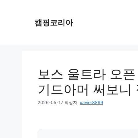
컨
텐
츠
캠핑코리아
로
건
너
뛰
기
보스 울트라 오픈
기드아머 써보니 
2026-05-17
작성자:
xavier8899