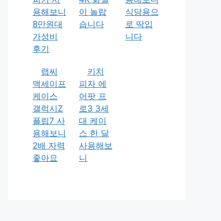
용해보니
이 놀랍
식당용으
8만원대
습니다
로 딱입
가성비
니다
후기
랩씨
키치
맥세이프
피자 에
케이스
어팟 프
갤럭시Z
로3 3세
플립7 사
대 케이
용해보니
스 한 달
2배 자력
사용해보
좋아요
니