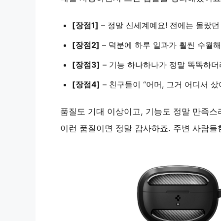
[장점1]
–
정말 신세계
예요! 전에는 몰랐던
[장점2]
– 덕분에
하루 일과가 훨씬 수월
해
[장점3]
–
기능 하나하나가 정말 똑똑
하더
[장점4]
– 친구들이
“어머, 그거 어디서 샀
품질도 기대 이상이고, 기능도 정말 만족스
이런 품질이면 정말 감사하죠. 주변 사람들