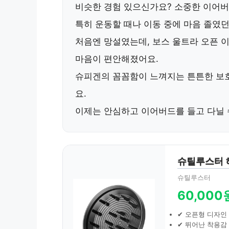
비슷한 경험 있으신가요? 소중한 이어버
특히 운동할 때나 이동 중에 마음 졸였던
처음엔 망설였는데,
보스 울트라 오픈 
마음이 편안해졌어요.
슈피겐의 꼼꼼함이 느껴지는 튼튼한 보호
요.
이제는 안심하고 이어버드를 들고 다닐 
슈틸루스터 
슈틸루스터
60,000
✔ 오픈형 디자인
✔ 뛰어난 착용감