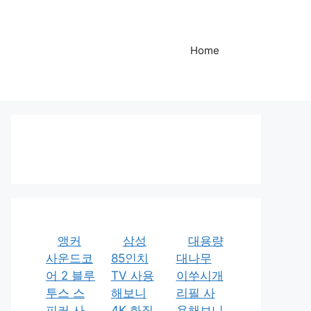
Home
앵커
삼성
대용량
사운드코
85인치
대나무
어 2 블루
TV 사용
이쑤시개
투스 스
해보니
리필 사
피커 사
4K 화질
용해보니