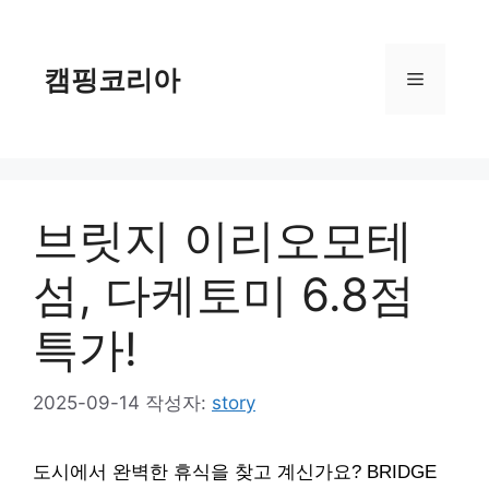
컨
텐
츠
캠핑코리아
메
로
건
너
뉴
뛰
기
브릿지 이리오모테
섬, 다케토미 6.8점
특가!
2025-09-14
작성자:
story
도시에서 완벽한 휴식을 찾고 계신가요? BRIDGE