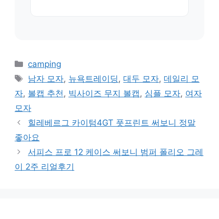
카
camping
테
태
남자 모자
,
뉴욕트레이딩
,
대두 모자
,
데일리 모
고
그
자
,
볼캡 추천
,
빅사이즈 무지 볼캡
,
심플 모자
,
여자
리
모자
힐레베르그 카이텀4GT 풋프린트 써보니 정말
좋아요
서피스 프로 12 케이스 써보니 범퍼 폴리오 그레
이 2주 리얼후기