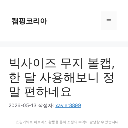
컨
텐
츠
캠핑코리아
메
로
건
너
뉴
뛰
기
빅사이즈 무지 볼캡,
한 달 사용해보니 정
말 편하네요
2026-05-13
작성자:
xavier8899
쇼핑커넥트 파트너스 활동을 통해 소정의 수익이 발생할 수 있습니다.