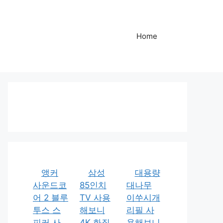
Home
앵커
삼성
대용량
사운드코
85인치
대나무
어 2 블루
TV 사용
이쑤시개
투스 스
해보니
리필 사
피커 사
4K 화질
용해보니