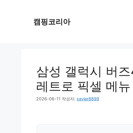
컨
텐
츠
캠핑코리아
로
건
너
뛰
기
삼성 갤럭시 버즈
레트로 픽셀 메뉴
2026-06-11
작성자:
xavier8899