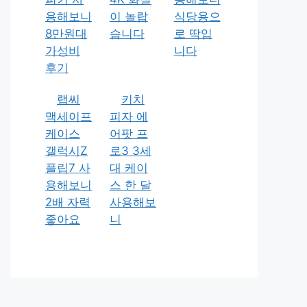
용해보니
이 놀랍
식당용으
8만원대
습니다
로 딱입
가성비
니다
후기
랩씨
키치
맥세이프
피자 에
케이스
어팟 프
갤럭시Z
로3 3세
플립7 사
대 케이
용해보니
스 한 달
2배 자력
사용해보
좋아요
니