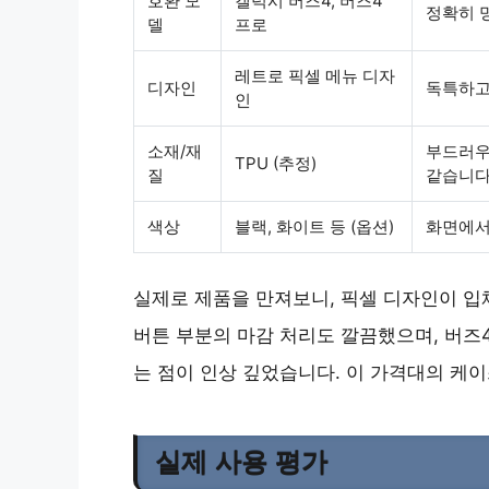
호환 모
갤럭시 버즈4, 버즈4
정확히 
델
프로
레트로 픽셀 메뉴 디자
디자인
독특하고
인
소재/재
부드러우
TPU (추정)
질
같습니다
색상
블랙, 화이트 등 (옵션)
화면에서
실제로 제품을 만져보니, 픽셀 디자인이 입
버튼 부분의 마감 처리도 깔끔했으며, 버즈
는 점이 인상 깊었습니다. 이 가격대의 케
실제 사용 평가