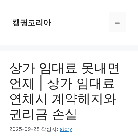
컨
텐
츠
캠핑코리아
메
로
건
너
뉴
뛰
기
상가 임대료 못내면
언제 | 상가 임대료
연체시 계약해지와
권리금 손실
2025-09-28
작성자:
story