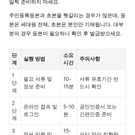
일찍 준비하지 마세요.
주민등록등본과 초본을 헷갈리는 경우가 많은데, 등
본은 세대원 전체, 초본은 본인만 기재됩니다. 대부
분의 경우 등본이 필요하니 확인 후 발급받으세요.
단
소요
실행 방법
주의사항
계
시간
1
필요 서류 및
10-
서류 유효기간 반
단
정보 준비
15분
드시 확인
계
2
온라인 접속 및
5-10
공인인증서 또는
단
로그인
분
간편인증 준비
계
3
15-
정보 입력 및
오타 없이 정확하