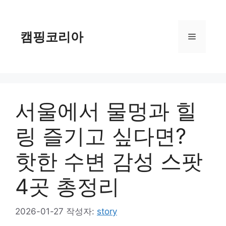
컨
텐
츠
캠핑코리아
메
로
건
너
뉴
뛰
기
서울에서 물멍과 힐
링 즐기고 싶다면?
핫한 수변 감성 스팟
4곳 총정리
2026-01-27
작성자:
story