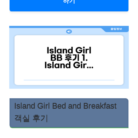
하기
Island Girl Bed and Breakfast
객실 후기