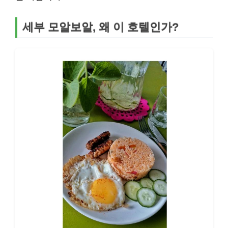
세부 모알보알, 왜 이 호텔인가?