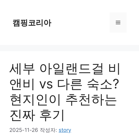
컨
텐
츠
캠핑코리아
메
로
건
너
뉴
뛰
기
세부 아일랜드걸 비
앤비 vs 다른 숙소?
현지인이 추천하는
진짜 후기
2025-11-26
작성자:
story