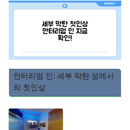
안터리엄 인: 세부 막탄 섬에서
의 첫인상