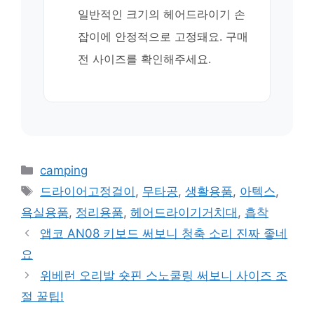
일반적인 크기의 헤어드라이기 손
잡이에 안정적으로 고정돼요. 구매
전 사이즈를 확인해주세요.
카
camping
테
태
드라이어고정걸이
,
무타공
,
생활용품
,
아텍스
,
고
그
욕실용품
,
정리용품
,
헤어드라이기거치대
,
흡착
리
앱코 AN08 키보드 써보니 청축 소리 진짜 좋네
요
위베런 오리발 숏핀 스노쿨링 써보니 사이즈 조
절 꿀팁!