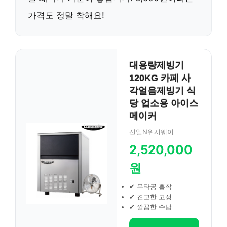
가격도 정말 착해요!
대용량제빙기
120KG 카페 사
각얼음제빙기 식
당 업소용 아이스
메이커
신일N위시웨이
2,520,000
원
✔ 무타공 흡착
✔ 견고한 고정
✔ 깔끔한 수납