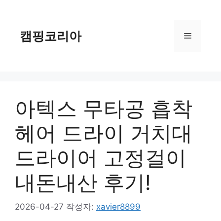
컨
텐
츠
캠핑코리아
메
로
건
너
뉴
뛰
기
아텍스 무타공 흡착
헤어 드라이 거치대
드라이어 고정걸이
내돈내산 후기!
2026-04-27
작성자:
xavier8899