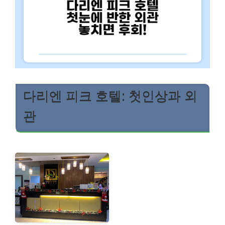
다리엔 피크 호텔: 첫인상과 외
관