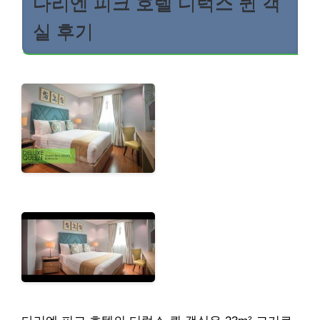
다리엔 피크 호텔 디럭스 퀸 객
실 후기