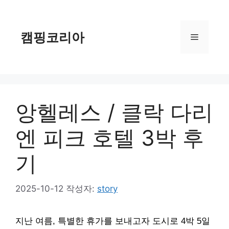
컨
텐
츠
캠핑코리아
메
로
건
너
뉴
뛰
기
앙헬레스 / 클락 다리
엔 피크 호텔 3박 후
기
2025-10-12
작성자:
story
지난 여름, 특별한 휴가를 보내고자 도시로 4박 5일