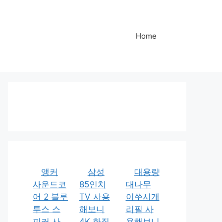
Home
앵커
삼성
대용량
사운드코
85인치
대나무
어 2 블루
TV 사용
이쑤시개
투스 스
해보니
리필 사
피커 사
4K 화질
용해보니