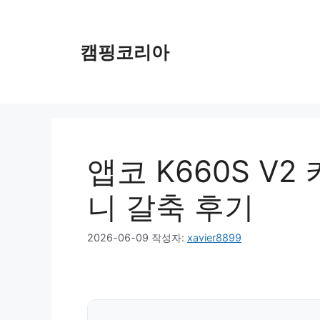
컨
텐
츠
캠핑코리아
로
건
너
뛰
기
앱코 K660S V
니 갈축 후기
2026-06-09
작성자:
xavier8899