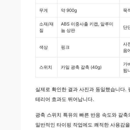
무게
약 900g
묵
소재/재
ABS 이중사출 키캡, 알루미
단
질
늄 상판
사진
색상
핑크
음에
가
스위치
카일 광축 갈축 (40g)
됩
실제로 확인한 결과 사진과 동일했습니다.
테리어 효과도 뛰어납니다.
광축 스위치 특유의 빠른 반응 속도와 갈축
일반적인 타이핑 작업에도 쾌적한 사용감을