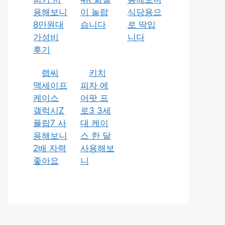
용해보니
이 놀랍
식당용으
8만원대
습니다
로 딱입
가성비
니다
후기
랩씨
키치
맥세이프
피자 에
케이스
어팟 프
갤럭시Z
로3 3세
플립7 사
대 케이
용해보니
스 한 달
2배 자력
사용해보
좋아요
니