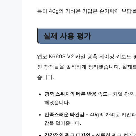
특히 40g의 가벼운 키압은 손가락에 부담
실제 사용 평가
앱코 K660S V2 카일 광축 게이밍 키보드
낀 장점들을 솔직하게 정리했습니다. 실제
습니다.
광축 스위치의 빠른 반응 속도
–
카일 광축
해졌습니다.
만족스러운 타건감
–
40g의 가벼운 키압
과
감을 덜어줍니다.
감각적인 핑크 디자인
–
산뜻한 핑크 컬러