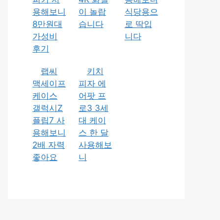
용해보니
이 놀랍
식당용으
8만원대
습니다
로 딱입
가성비
니다
후기
랩씨
키치
맥세이프
피자 에
케이스
어팟 프
갤럭시Z
로3 3세
플립7 사
대 케이
용해보니
스 한 달
2배 자력
사용해보
좋아요
니