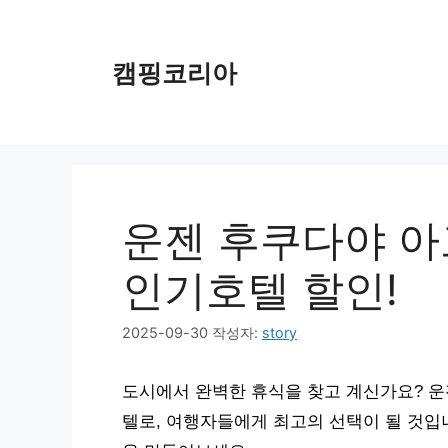
컨
텐
츠
캠핑코리아
로
건
너
뛰
기
운젠 후쿠다야 아
인기호텔 할인!
2025-09-30
작성자:
story
도시에서 완벽한 휴식을 찾고 계신가요? 운젠
텔로, 여행자들에게 최고의 선택이 될 것입