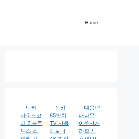
Home
앵커
삼성
대용량
사운드코
85인치
대나무
어 2 블루
TV 사용
이쑤시개
투스 스
해보니
리필 사
피커 사
4K 화질
용해보니