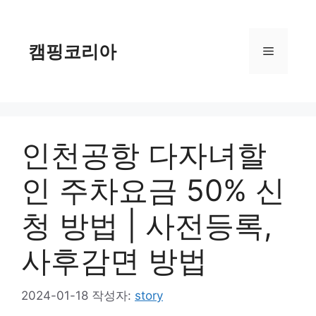
컨
텐
츠
캠핑코리아
메
로
건
너
뉴
뛰
기
인천공항 다자녀할
인 주차요금 50% 신
청 방법 | 사전등록,
사후감면 방법
2024-01-18
작성자:
story