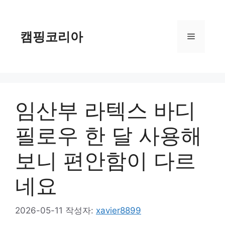
컨
텐
츠
캠핑코리아
메
로
건
너
뉴
뛰
기
임산부 라텍스 바디
필로우 한 달 사용해
보니 편안함이 다르
네요
2026-05-11
작성자:
xavier8899