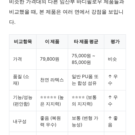
비슷한 가격대의 다른 임산부 바디필로우 제품들과
비교했을 때, 본 제품은 여러 면에서 강점을 보입니
다.
비교항목
이 제품
타 제품 평균
평가
75,000원 ~
가격
79,800원
비슷
85,000원
품질 (소
일반 PU폼 또
↑ 우
천연 라텍스
재)
는 합성 섬유
수
기능/성능
⭐⭐⭐⭐⭐ (높
⭐⭐⭐⭐ (보통
↑ 우
(편안함)
은 지지력)
의 지지력)
수
좋음 (복원
보통 (변형 가
↑ 좋
내구성
력 우수)
능성)
음