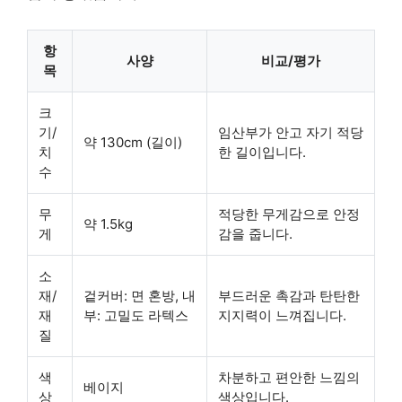
항
사양
비교/평가
목
크
기/
임산부가 안고 자기 적당
약 130cm (길이)
치
한 길이입니다.
수
무
적당한 무게감으로 안정
약 1.5kg
게
감을 줍니다.
소
재/
겉커버: 면 혼방, 내
부드러운 촉감과 탄탄한
재
부: 고밀도 라텍스
지지력이 느껴집니다.
질
색
차분하고 편안한 느낌의
베이지
상
색상입니다.