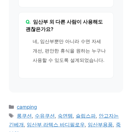
Q.
임산부 외 다른 사람이 사용해도
괜찮은가요?
네, 임산부뿐만 아니라 수면 자세
개선, 편안한 휴식을 원하는 누구나
사용할 수 있도록 설계되었습니다.
카
camping
테
태
롱쿠션
,
수유쿠션
,
숙면템
,
슬립스파
,
안고자는
고
그
긴베개
,
임산부 라텍스 바디필로우
,
임산부용품
,
죽
리