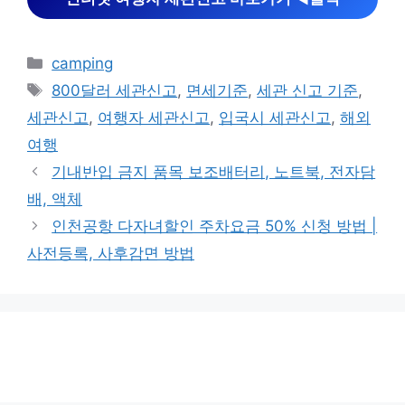
카
camping
테
태
800달러 세관신고
,
면세기준
,
세관 신고 기준
,
고
그
세관신고
,
여행자 세관신고
,
입국시 세관신고
,
해외
리
여행
기내반입 금지 품목 보조배터리, 노트북, 전자담
배, 액체
인천공항 다자녀할인 주차요금 50% 신청 방법 |
사전등록, 사후감면 방법