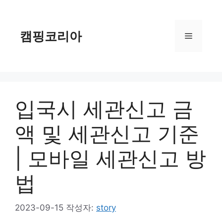
컨
텐
츠
캠핑코리아
메
로
건
너
뉴
뛰
기
입국시 세관신고 금
액 및 세관신고 기준
| 모바일 세관신고 방
법
2023-09-15
작성자:
story