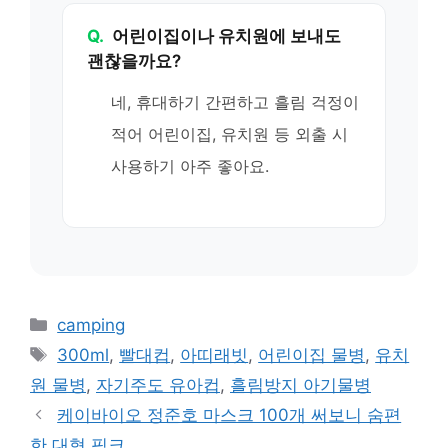
Q.
어린이집이나 유치원에 보내도
괜찮을까요?
네, 휴대하기 간편하고 흘림 걱정이
적어 어린이집, 유치원 등 외출 시
사용하기 아주 좋아요.
카
camping
테
태
300ml
,
빨대컵
,
아띠래빗
,
어린이집 물병
,
유치
고
그
원 물병
,
자기주도 유아컵
,
흘림방지 아기물병
리
케이바이오 정준호 마스크 100개 써보니 숨편
한 대형 핑크