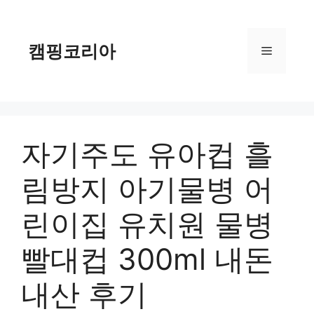
컨
텐
츠
캠핑코리아
메
로
건
너
뉴
뛰
기
자기주도 유아컵 흘
림방지 아기물병 어
린이집 유치원 물병
빨대컵 300ml 내돈
내산 후기