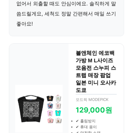
없어서 외출할 때도 안심이에요. 솔직하게 말
씀드릴게요, 세척도 정말 간편해서 매일 쓰기
좋아요!
볼앤체인 에코백
가방 M L사이즈
모음전 스누피 스
트랩 매장 팝업
일본 미니 오사카
도쿄
모드픽 MODEPICK
129,000원
✔ 흘림방지
✔ 휴대 용이
✔ 안전한 소재