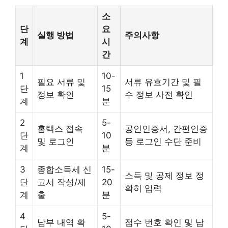
소
단
요
실행 방법
주의사항
계
시
간
1
10-
필요 서류 및
서류 유효기간 및 필
단
15
정보 확인
수 정보 사전 확인
계
분
2
5-
홈택스 접속
공인인증서, 간편인증
단
10
및 로그인
등 로그인 수단 준비
계
분
3
종합소득세 신
15-
소득 및 공제 정보 정
단
고서 작성/제
20
확히 입력
계
출
분
4
5-
납부 내역 확
접수 번호 확인 및 납