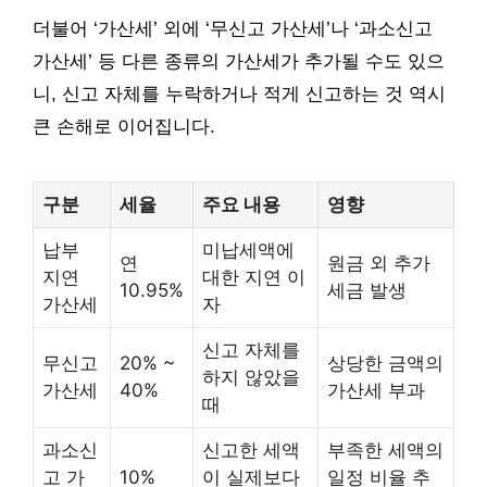
더불어 ‘가산세’ 외에 ‘무신고 가산세’나 ‘과소신고
가산세’ 등 다른 종류의 가산세가 추가될 수도 있으
니, 신고 자체를 누락하거나 적게 신고하는 것 역시
큰 손해로 이어집니다.
구분
세율
주요 내용
영향
납부
미납세액에
연
원금 외 추가
지연
대한 지연 이
10.95%
세금 발생
가산세
자
신고 자체를
무신고
20% ~
상당한 금액의
하지 않았을
가산세
40%
가산세 부과
때
과소신
신고한 세액
부족한 세액의
고 가
10%
이 실제보다
일정 비율 추