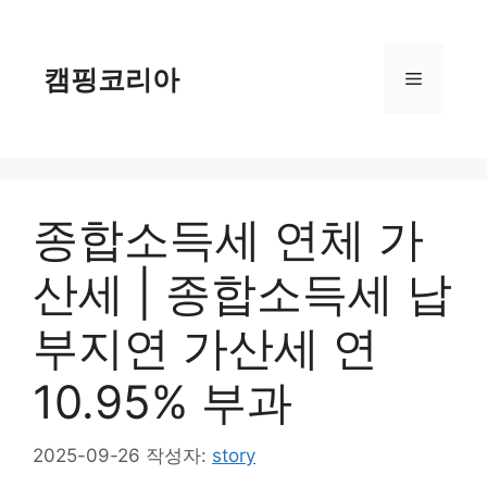
컨
텐
츠
캠핑코리아
메
로
건
너
뉴
뛰
기
종합소득세 연체 가
산세 | 종합소득세 납
부지연 가산세 연
10.95% 부과
2025-09-26
작성자:
story