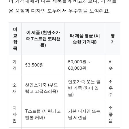
이 가격대에서 다른 제품들과 비교해보니, 이 샌들
은
품질
과
디자인
모두에서 우수함을 보여줘요.
비
이 제품 (천연소가
교
타 제품 평균 (비
평
죽 T스트랩 쪼리샌
항
슷한 가격대)
가
들)
목
가
50,000원 ~
비
53,500원
격
60,000원
슷
인조가죽 또는 일
↑
소
천연소가죽
(부드
반 가죽 (차이 있
우
재
럽고 고급스러움)
음)
수
디
↑
T스트랩 (세련되고
기본 디자인 또는
자
좋
발볼 커버)
덜 세련됨
인
음