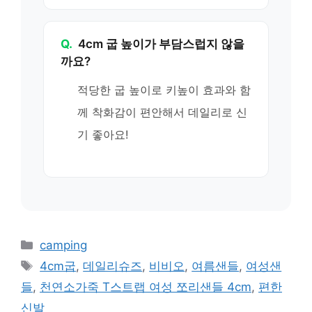
Q.
4cm 굽 높이가 부담스럽지 않을
까요?
적당한 굽 높이로 키높이 효과와 함
께 착화감이 편안해서 데일리로 신
기 좋아요!
카
camping
테
태
4cm굽
,
데일리슈즈
,
비비오
,
여름샌들
,
여성샌
고
그
들
,
천연소가죽 T스트랩 여성 쪼리샌들 4cm
,
편한
리
신발