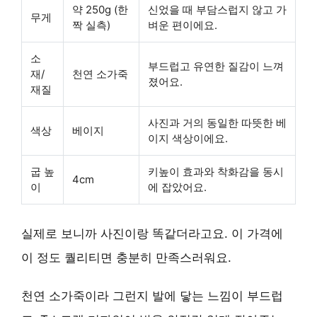
약 250g (한
신었을 때 부담스럽지 않고 가
무게
짝 실측)
벼운 편이에요.
소
부드럽고 유연한 질감이 느껴
재/
천연 소가죽
졌어요.
재질
사진과 거의 동일한 따뜻한 베
색상
베이지
이지 색상이에요.
굽 높
키높이 효과와 착화감을 동시
4cm
이
에 잡았어요.
실제로 보니까 사진이랑 똑같더라고요. 이 가격에
이 정도 퀄리티면 충분히 만족스러워요.
천연 소가죽이라 그런지 발에 닿는 느낌이 부드럽