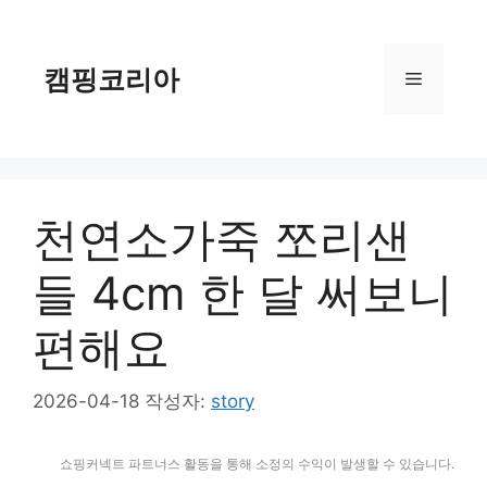
컨
텐
츠
캠핑코리아
메
로
건
너
뉴
뛰
기
천연소가죽 쪼리샌
들 4cm 한 달 써보니
편해요
2026-04-18
작성자:
story
쇼핑커넥트 파트너스 활동을 통해 소정의 수익이 발생할 수 있습니다.