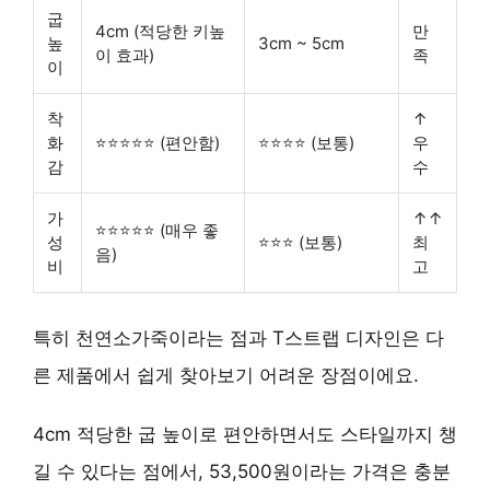
굽
4cm (적당한 키높
만
높
3cm ~ 5cm
이 효과)
족
이
착
↑
화
⭐⭐⭐⭐⭐ (편안함)
⭐⭐⭐⭐ (보통)
우
감
수
가
↑↑
⭐⭐⭐⭐⭐ (매우 좋
성
⭐⭐⭐ (보통)
최
음)
비
고
특히
천연소가죽
이라는 점과
T스트랩 디자인
은 다
른 제품에서 쉽게 찾아보기 어려운 장점이에요.
4cm 적당한 굽 높이로 편안하면서도 스타일까지 챙
길 수 있다는 점에서, 53,500원이라는 가격은
충분