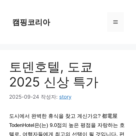
컨
텐
츠
캠핑코리아
메
로
건
너
뉴
뛰
기
토덴호텔, 도쿄
2025 신상 특가
2025-09-24
작성자:
story
도시에서 완벽한 휴식을 찾고 계신가요? 都電屋
TodenHotel은(는) 9.0점의 높은 평점을 자랑하는 호
텔로, 여행자들에게 최고의 선택이 될 것입니다. 편