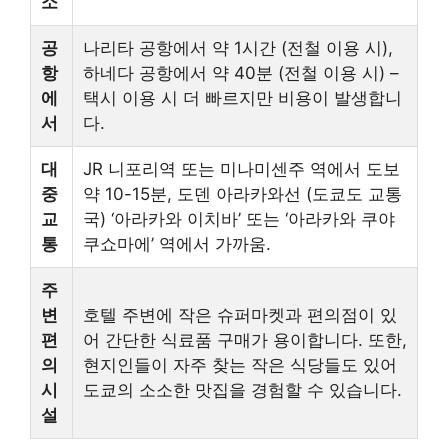
소
공
나리타 공항에서 약 1시간 (전철 이용 시),
항
하네다 공항에서 약 40분 (전철 이용 시) –
에
택시 이용 시 더 빠르지만 비용이 발생합니
서
다.
대
JR 니포리역 또는 미나미센주 역에서 도보
중
약 10-15분, 도덴 아라카와선 (도쿄도 교통
교
국) ‘아라카와 이치바’ 또는 ‘아라카와 쿠야
통
쿠쇼마에’ 역에서 가까움.
주
변
호텔 주변에 작은 슈퍼마켓과 편의점이 있
편
어 간단한 식료품 구매가 용이합니다. 또한,
의
현지인들이 자주 찾는 작은 식당들도 있어
시
도쿄의 소소한 맛집을 경험할 수 있습니다.
설