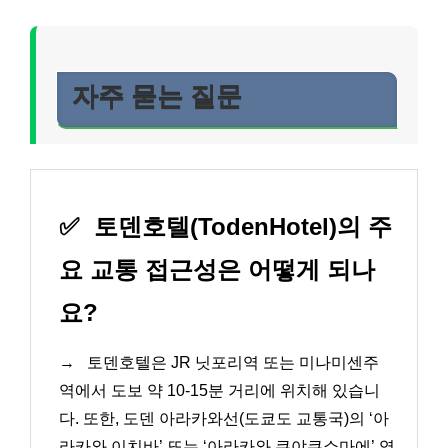
자주 묻는 질문
✅
토덴호텔(TodenHotel)의 주
요 교통 접근성은 어떻게 되나
요?
→
토덴호텔은 JR 닛포리역 또는 미나미센주
역에서 도보 약 10-15분 거리에 위치해 있습니
다. 또한, 도덴 아라카와선(도쿄도 교통국)의 ‘아
라카와 이치바’ 또는 ‘아라카와 쿠야쿠쇼마에’ 역