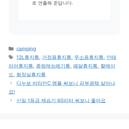
로 연출해 준답니다.
카
camping
테
태
12L휴지통
,
가정용휴지통
,
무소음휴지통
,
인테
고
그
리어휴지통
,
종량제쓰레기통
,
페달휴지통
,
할메이
리
드
,
화장실휴지통
디누보 비타민C 앰플 써보니 피부광채 살아나
요!
신일 1등급 제습기 60리터 써보니 좋아요