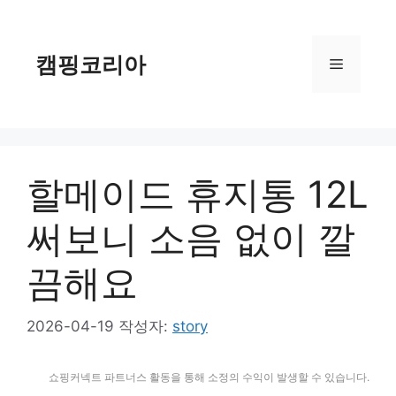
컨
텐
츠
캠핑코리아
메
로
건
너
뉴
뛰
기
할메이드 휴지통 12L
써보니 소음 없이 깔
끔해요
2026-04-19
작성자:
story
쇼핑커넥트 파트너스 활동을 통해 소정의 수익이 발생할 수 있습니다.