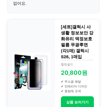
없어요.
[세트]갤럭시 사
생활 정보보안 강
화유리 액정보호
필름 무광후면
(각1매) 갤럭시
S26, 1매입
힐링쉴드
20,800원
✔ 무소음 페달
✔ 인테리어 디자인
✔ 종량제 규격
상품 보러가기