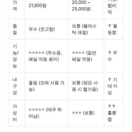
가
20,000 ~
21,900원
합리
격
25,000원
적
품
보통 (플라스
↑ 월
우수 (견고함)
질
틱 재질)
등함
기
능/
⭐⭐⭐⭐⭐ (무소음,
⭐⭐⭐⭐ (일반
↑ 우
성
페달 작동 용이)
페달 작동)
수
능
내
↑ 기
좋음 (오래 사용 가
보통 (잦은 사
구
대 이
능)
용 시 헐거움)
성
상
가
↑↑
⭐⭐⭐⭐⭐ (매우 뛰
성
⭐⭐⭐ (보통)
훌륭
어남)
비
함