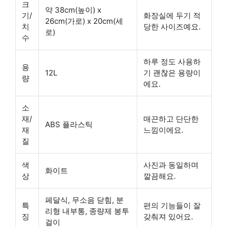
크
약 38cm(높이) x
기/
화장실에 두기 적
26cm(가로) x 20cm(세
치
당한 사이즈예요.
로)
수
하루 정도 사용하
용
12L
기 괜찮은 용량이
량
에요.
소
재/
매끈하고 단단한
ABS 플라스틱
재
느낌이에요.
질
색
사진과 동일하며
화이트
상
깔끔해요.
페달식, 무소음 닫힘, 분
특
편의 기능들이 잘
리형 내부통, 종량제 봉투
징
갖춰져 있어요.
걸이