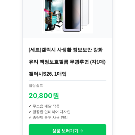
[세트]갤럭시 사생활 정보보안 강화
유리 액정보호필름 무광후면 (각1매)
갤럭시S26, 1매입
힐링쉴드
20,800원
✔ 무소음 페달 작동
✔ 깔끔한 인테리어 디자인
✔ 종량제 봉투 사용 편리
상품 보러가기 →