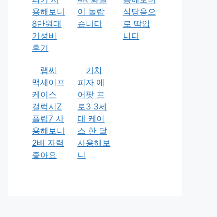
용해보니
이 놀랍
식당용으
8만원대
습니다
로 딱입
가성비
니다
후기
랩씨
키치
맥세이프
피자 에
케이스
어팟 프
갤럭시Z
로3 3세
플립7 사
대 케이
용해보니
스 한 달
2배 자력
사용해보
좋아요
니