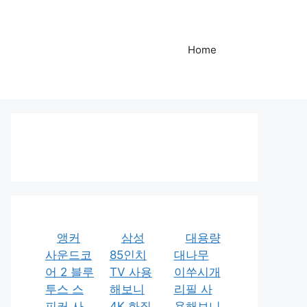
Home
앵커
삼성
대용량
사운드코
85인치
대나무
어 2 블루
TV 사용
이쑤시개
투스 스
해보니
리필 사
피커 사
4K 화질
용해보니