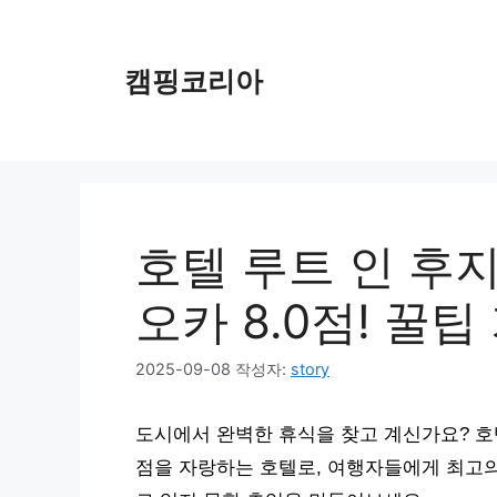
컨
텐
츠
캠핑코리아
로
건
너
뛰
기
호텔 루트 인 후
오카 8.0점! 꿀팁
2025-09-08
작성자:
story
도시에서 완벽한 휴식을 찾고 계신가요? 호텔
점을 자랑하는 호텔로, 여행자들에게 최고의