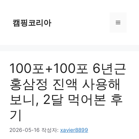
컨
텐
츠
캠핑코리아
메
로
건
너
뉴
뛰
기
100포+100포 6년근
홍삼정 진액 사용해
보니, 2달 먹어본 후
기
2026-05-16
작성자:
xavier8899