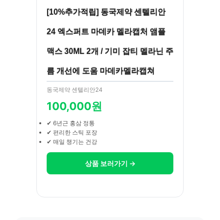
[10%추가적립] 동국제약 센텔리안
24 엑스퍼트 마데카 멜라캡처 앰플
맥스 30ML 2개 / 기미 잡티 멜라닌 주
름 개선에 도움 마데카멜라캡쳐
동국제약 센텔리안24
100,000원
✔ 6년근 홍삼 정통
✔ 편리한 스틱 포장
✔ 매일 챙기는 건강
상품 보러가기 →