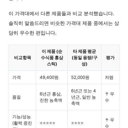
이 가격대에서 다른 제품들과 비교 분석했습니다.
솔직히 말씀드리면 비슷한 가격대 제품 중에서는 상
당히 우수한 편입니다.
이 제품 (순
타 제품 평균
비교항목
수식품 홍삼
(동일 용량/구
평가
스틱)
성)
가격
49,400원
52,000원
저렴
6년근 또는 4
6년근 홍삼,
↑ 우
품질
년근, 일반 농
진한 농축액
수
축액
기능/성능
↑ 우
(활력 증진
⭐⭐⭐⭐⭐
⭐⭐⭐⭐
수