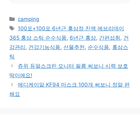
카
camping
테
태
100포+100포 6년근 홍삼정 진액 에브리데이
고
그
365 홍삼 스틱 순수식품
,
6년근 홍삼
,
간편섭취
,
건
리
강관리
,
건강기능식품
,
선물추천
,
순수식품
,
홍삼스
틱
쥬위 듀얼스크린 모니터 필름 써보니 시력 보호
딱이에요!
메디케이알 KF94 마스크 100개 써보니 정말 편
해요