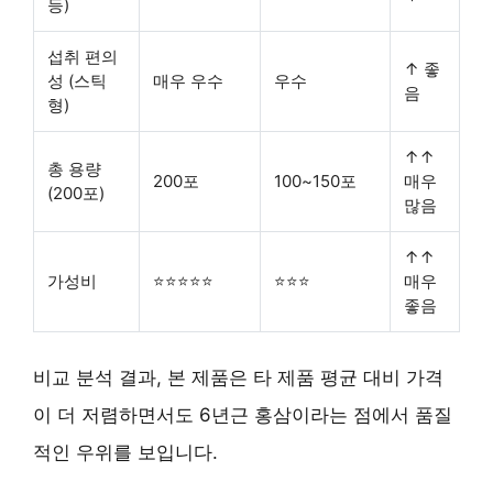
등)
섭취 편의
↑ 좋
성 (스틱
매우 우수
우수
음
형)
↑↑
총 용량
200포
100~150포
매우
(200포)
많음
↑↑
가성비
⭐⭐⭐⭐⭐
⭐⭐⭐
매우
좋음
비교 분석 결과, 본 제품은 타 제품 평균 대비 가격
이 더 저렴하면서도 6년근 홍삼이라는 점에서 품질
적인 우위를 보입니다.