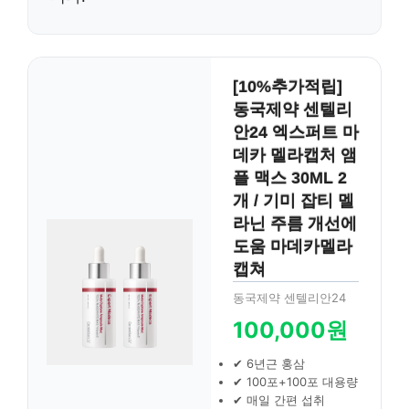
[10%추가적립]
동국제약 센텔리
안24 엑스퍼트 마
데카 멜라캡처 앰
플 맥스 30ML 2
개 / 기미 잡티 멜
라닌 주름 개선에
도움 마데카멜라
캡쳐
동국제약 센텔리안24
100,000원
✔ 6년근 홍삼
✔ 100포+100포 대용량
✔ 매일 간편 섭취