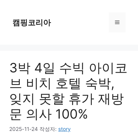
컨
텐
츠
캠핑코리아
메
로
건
너
뉴
뛰
기
3박 4일 수빅 아이코
브 비치 호텔 숙박,
잊지 못할 휴가 재방
문 의사 100%
2025-11-24
작성자:
story