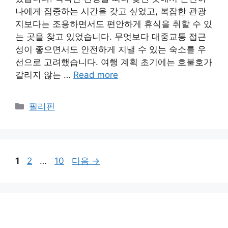
나에게 집중하는 시간을 갖고 싶었고, 복잡한 관광
지보다는 조용하면서도 편안하게 휴식을 취할 수 있
는 곳을 찾고 있었습니다. 무엇보다 대중교통 접근
성이 좋으면서도 안전하게 지낼 수 있는 숙소를 우
선으로 고려했습니다. 여행 계획 초기에는 호불호가
갈리지 않는 …
Read more
카
필리핀
테
고
리
페
페
페
1
2
…
10
다음
→
이
이
이
지
지
지