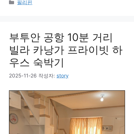
카
필리핀
테
고
리
부투안 공항 10분 거리
빌라 카낭가 프라이빗 하
우스 숙박기
2025-11-26
작성자:
story