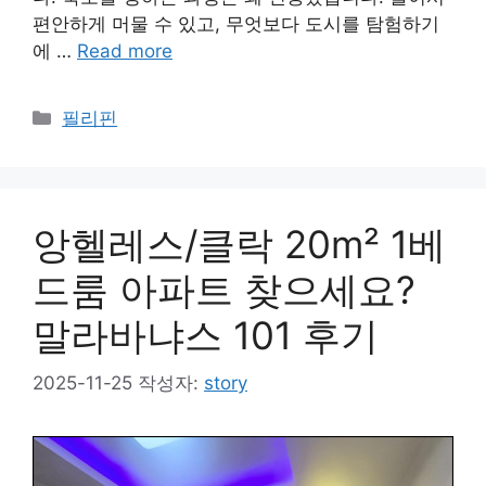
편안하게 머물 수 있고, 무엇보다 도시를 탐험하기
에 …
Read more
카
필리핀
테
고
리
앙헬레스/클락 20m² 1베
드룸 아파트 찾으세요?
말라바냐스 101 후기
2025-11-25
작성자:
story