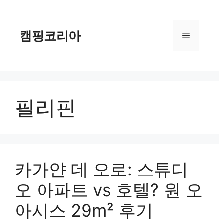
컨
텐
츠
캠핑코리아
메
로
건
너
뉴
뛰
기
필리핀
카가얀 데 오로: 스튜디
오 아파트 vs 호텔? 원 오
아시스 29m² 후기