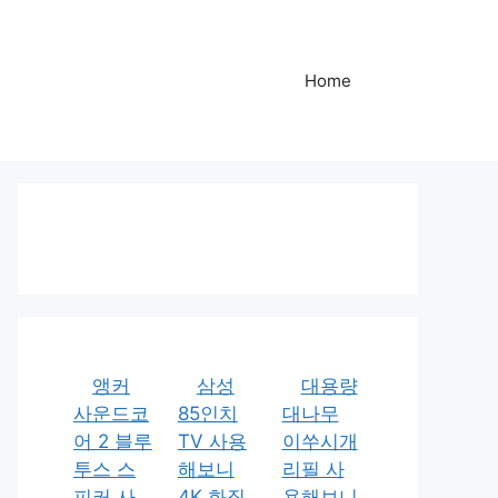
Home
앵커
삼성
대용량
사운드코
85인치
대나무
어 2 블루
TV 사용
이쑤시개
투스 스
해보니
리필 사
피커 사
4K 화질
용해보니