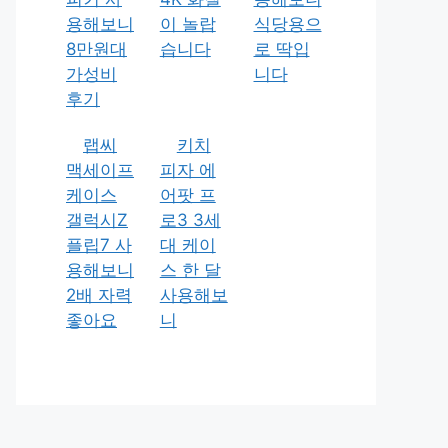
용해보니
이 놀랍
식당용으
8만원대
습니다
로 딱입
가성비
니다
후기
랩씨
키치
맥세이프
피자 에
케이스
어팟 프
갤럭시Z
로3 3세
플립7 사
대 케이
용해보니
스 한 달
2배 자력
사용해보
좋아요
니