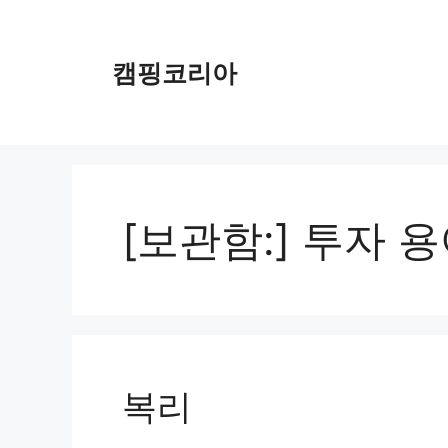
컨
텐
츠
캠핑코리아
로
건
너
뛰
기
[보관함:]
투자 용
복리