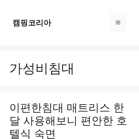
컨
텐
츠
캠핑코리아
메
로
건
너
뉴
뛰
기
가성비침대
이편한침대 매트리스 한
달 사용해보니 편안한 호
텔식 숙면