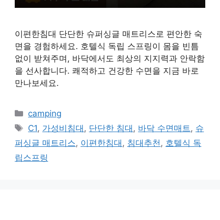
이편한침대 단단한 슈퍼싱글 매트리스로 편안한 숙
면을 경험하세요. 호텔식 독립 스프링이 몸을 빈틈
없이 받쳐주며, 바닥에서도 최상의 지지력과 안락함
을 선사합니다. 쾌적하고 건강한 수면을 지금 바로
만나보세요.
카
camping
테
태
C1
,
가성비침대
,
단단한 침대
,
바닥 수면매트
,
슈
고
그
퍼싱글 매트리스
,
이편한침대
,
침대추천
,
호텔식 독
리
립스프링