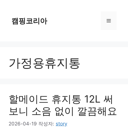
컨
텐
츠
캠핑코리아
메
로
건
너
뉴
뛰
기
가정용휴지통
할메이드 휴지통 12L 써
보니 소음 없이 깔끔해요
2026-04-19
작성자:
story