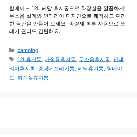
할메이드 12L 페달 휴지통으로 화장실을 깔끔하게!
무소음 설계와 인테리어 디자인으로 쾌적하고 편리
한 공간을 만들어 보세요. 종량제 봉투 사용으로 쓰
레기 관리도 간편해요.
카
camping
테
태
12L휴지통
,
가정용휴지통
,
무소음휴지통
,
인테
고
그
리어휴지통
,
종량제쓰레기통
,
페달휴지통
,
할메이
리
드
,
화장실휴지통