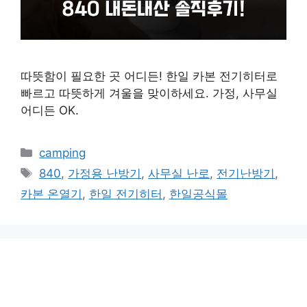
따뜻함이 필요한 곳 어디든! 한일 카본 전기히터로
빠르고 따뜻하게 겨울을 맞이하세요. 가정, 사무실
어디든 OK.
카
camping
테
태
840
,
가정용 난방기
,
사무실 난로
,
전기난방기
,
고
그
카본 온열기
,
한일 전기히터
,
한일공식몰
리