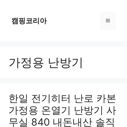
컨
텐
츠
캠핑코리아
메
로
건
너
뉴
뛰
기
가정용 난방기
한일 전기히터 난로 카본
가정용 온열기 난방기 사
무실 840 내돈내산 솔직