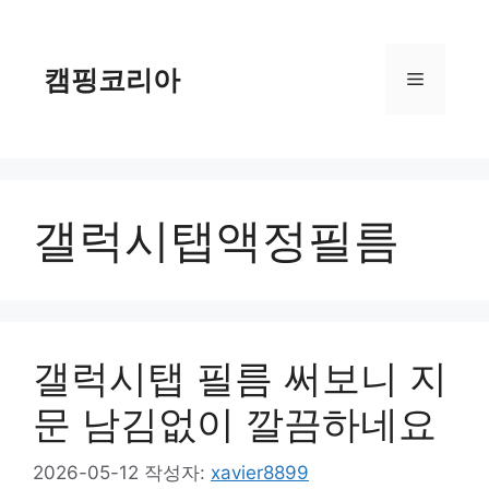
컨
텐
츠
캠핑코리아
메
로
건
너
뉴
뛰
기
갤럭시탭액정필름
갤럭시탭 필름 써보니 지
문 남김없이 깔끔하네요
2026-05-12
작성자:
xavier8899