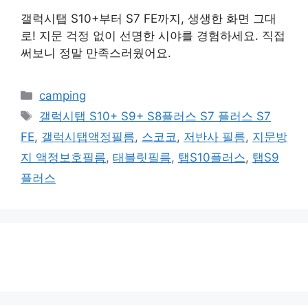
갤럭시탭 S10+부터 S7 FE까지, 생생한 화면 그대
로! 지문 걱정 없이 선명한 시야를 경험하세요. 직접
써보니 정말 만족스러웠어요.
카
camping
테
태
갤럭시탭 S10+ S9+ S8플러스 S7 플러스 S7
고
그
FE
,
갤럭시탭액정필름
,
스코코
,
저반사 필름
,
지문방
리
지 액정보호필름
,
태블릿필름
,
탭S10플러스
,
탭S9
플러스