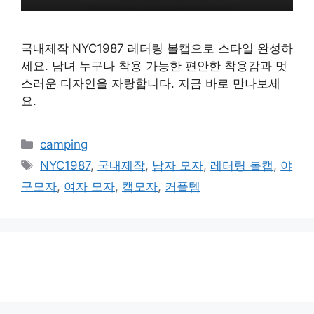
국내제작 NYC1987 레터링 볼캡으로 스타일 완성하
세요. 남녀 누구나 착용 가능한 편안한 착용감과 멋
스러운 디자인을 자랑합니다. 지금 바로 만나보세
요.
카
camping
테
태
NYC1987
,
국내제작
,
남자 모자
,
레터링 볼캡
,
야
고
그
구모자
,
여자 모자
,
캡모자
,
커플템
리