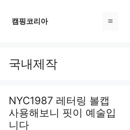
컨
텐
츠
캠핑코리아
메
로
건
너
뉴
뛰
기
국내제작
NYC1987 레터링 볼캡
사용해보니 핏이 예술입
니다