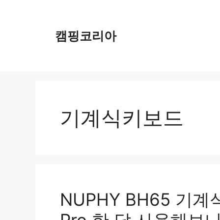
컨
텐
츠
캠핑코리아
로
건
너
뛰
기
기계식키보드
NUPHY BH65 기계