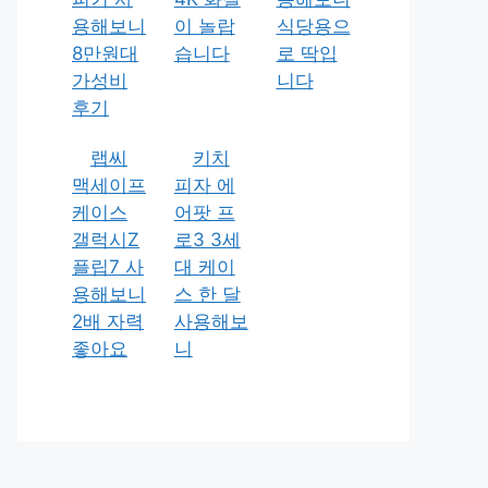
용해보니
이 놀랍
식당용으
8만원대
습니다
로 딱입
가성비
니다
후기
랩씨
키치
맥세이프
피자 에
케이스
어팟 프
갤럭시Z
로3 3세
플립7 사
대 케이
용해보니
스 한 달
2배 자력
사용해보
좋아요
니