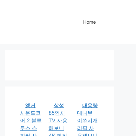
Home
앵커
삼성
대용량
사운드코
85인치
대나무
어 2 블루
TV 사용
이쑤시개
투스 스
해보니
리필 사
피커 사
4K 화질
용해보니