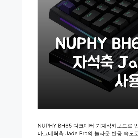
NUPHY BH65 다크매터 기계식키보드로
마그네틱축 Jade Pro의 놀라운 반응 속도