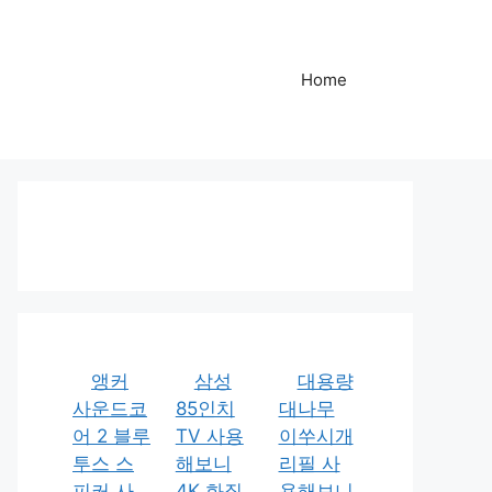
Home
앵커
삼성
대용량
사운드코
85인치
대나무
어 2 블루
TV 사용
이쑤시개
투스 스
해보니
리필 사
피커 사
4K 화질
용해보니