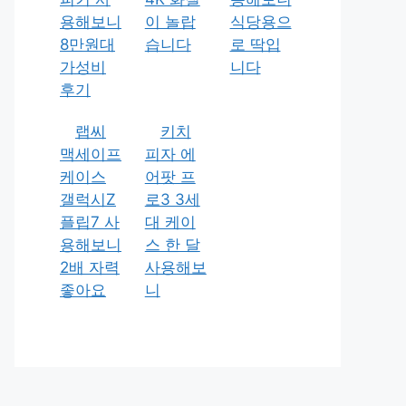
용해보니
이 놀랍
식당용으
8만원대
습니다
로 딱입
가성비
니다
후기
랩씨
키치
맥세이프
피자 에
케이스
어팟 프
갤럭시Z
로3 3세
플립7 사
대 케이
용해보니
스 한 달
2배 자력
사용해보
좋아요
니