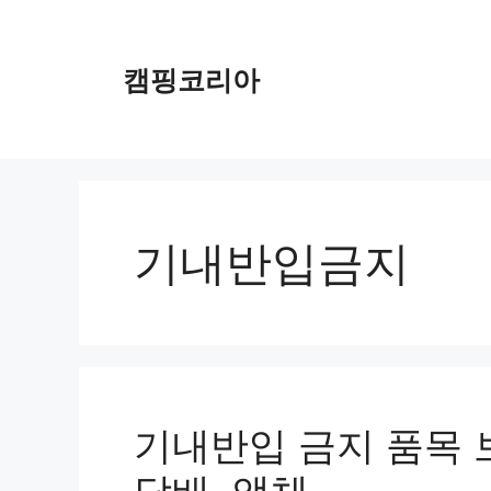
컨
텐
츠
캠핑코리아
로
건
너
뛰
기
기내반입금지
기내반입 금지 품목 