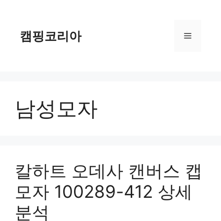
컨
텐
츠
캠핑코리아
메
로
건
너
뉴
뛰
기
남성모자
칼하트 오데사 캔버스 캡
모자 100289-412 상세
분석