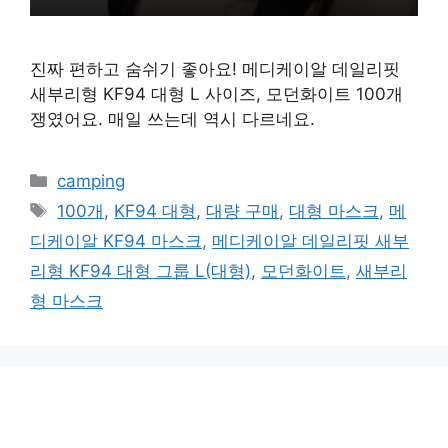
진짜 편하고 숨쉬기 좋아요! 메디케이알 데일리핏
새부리형 KF94 대형 L 사이즈, 모던화이트 100개
쟁였어요. 매일 쓰는데 역시 다르네요.
카
camping
테
태
100개
,
KF94 대형
,
대량 구매
,
대형 마스크
,
메
고
그
디케이알 KF94 마스크
,
메디케이알 데일리핏 새부
리
리형 KF94 대형 그룹 L(대형)
,
모던화이트
,
새부리
형 마스크