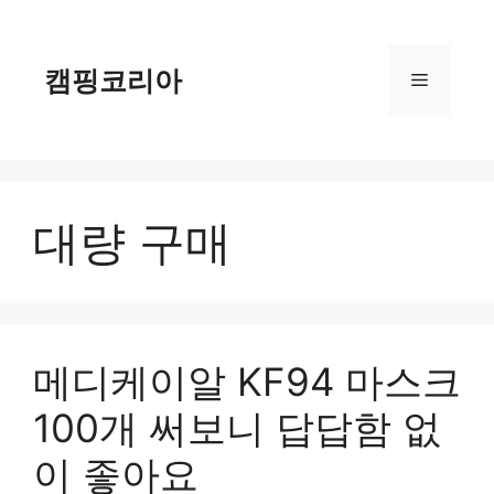
컨
텐
츠
캠핑코리아
메
로
건
너
뉴
뛰
기
대량 구매
메디케이알 KF94 마스크
100개 써보니 답답함 없
이 좋아요