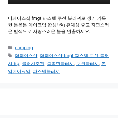
더페이스샵 fmgt 파스텔 쿠션 블러셔로 생기 가득
한 톤온톤 메이크업 완성! 6g 휴대성 좋고 자연스러
운 발색으로 사랑스러운 볼을 연출하세요.
카
camping
테
태
더페이스샵
,
더페이스샵 fmgt 파스텔 쿠션 블러
고
그
셔 6g
,
블러셔추천
,
촉촉한블러셔
,
쿠션블러셔
,
톤
리
업메이크업
,
파스텔블러셔