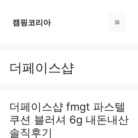
컨
텐
츠
캠핑코리아
메
로
건
너
뉴
뛰
기
더페이스샵
더페이스샵 fmgt 파스텔
쿠션 블러셔 6g 내돈내산
솔직후기