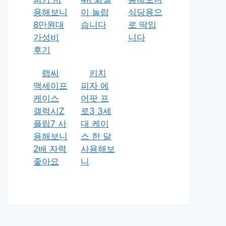
용해보니
이 놀랍
식당용으
8만원대
습니다
로 딱입
가성비
니다
후기
랩씨
키치
맥세이프
피자 에
케이스
어팟 프
갤럭시Z
로3 3세
플립7 사
대 케이
용해보니
스 한 달
2배 자력
사용해보
좋아요
니