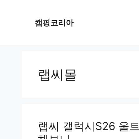
컨
텐
츠
캠핑코리아
로
건
너
뛰
기
랩씨몰
랩씨 갤럭시S26 울