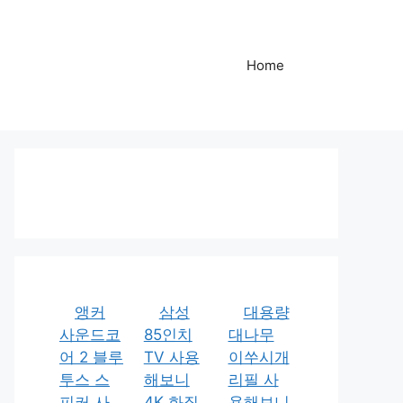
Home
앵커
삼성
대용량
사운드코
85인치
대나무
어 2 블루
TV 사용
이쑤시개
투스 스
해보니
리필 사
피커 사
4K 화질
용해보니