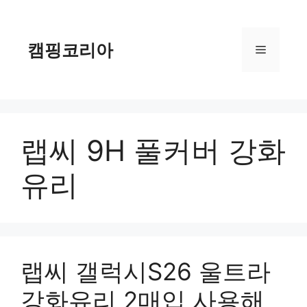
컨
텐
츠
캠핑코리아
메
로
건
너
뉴
뛰
기
랩씨 9H 풀커버 강화
유리
랩씨 갤럭시S26 울트라
강화유리 2매입 사용해