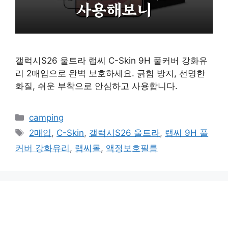
갤럭시S26 울트라 랩씨 C-Skin 9H 풀커버 강화유
리 2매입으로 완벽 보호하세요. 긁힘 방지, 선명한
화질, 쉬운 부착으로 안심하고 사용합니다.
카
camping
테
태
2매입
,
C-Skin
,
갤럭시S26 울트라
,
랩씨 9H 풀
고
그
커버 강화유리
,
랩씨몰
,
액정보호필름
리