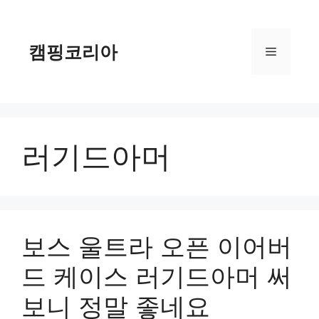
컨
텐
츠
캠핑코리아
메
로
건
너
뉴
뛰
기
러기드아머
보스 울트라 오픈 이어버
드 케이스 러기드아머 써
보니 정말 좋네요