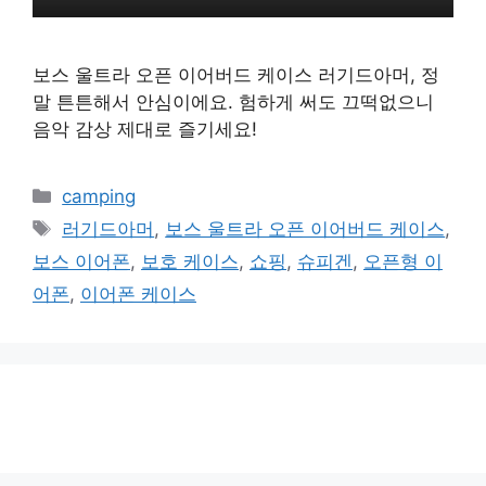
보스 울트라 오픈 이어버드 케이스 러기드아머, 정
말 튼튼해서 안심이에요. 험하게 써도 끄떡없으니
음악 감상 제대로 즐기세요!
카
camping
테
태
러기드아머
,
보스 울트라 오픈 이어버드 케이스
,
고
그
보스 이어폰
,
보호 케이스
,
쇼핑
,
슈피겐
,
오픈형 이
리
어폰
,
이어폰 케이스