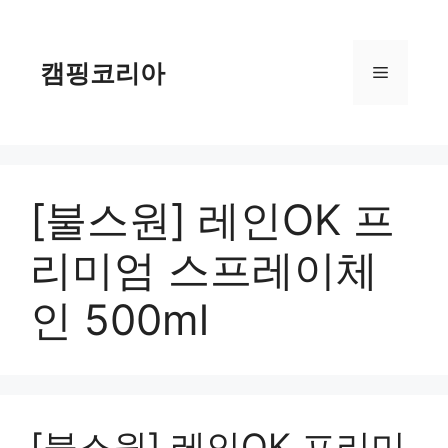
컨
텐
츠
캠핑코리아
메
로
건
너
뉴
뛰
기
[불스원] 레인OK 프
리미엄 스프레이체
인 500ml
[불스원] 레인OK 프리미