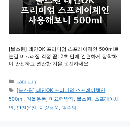
[불스원] 레인OK 프리미엄 스프레이체인 500ml로
눈길 미끄러짐 걱정 끝! 2초 만에 간편하게 장착하
여 안전하고 편안한 겨울 운전하세요.
카
camping
테
태
[불스원] 레인OK 프리미엄 스프레이체인
고
그
500ml
,
겨울용품
,
미끄럼방지
,
불스원
,
스프레이체
리
인
,
안전운전
,
차량용품
,
필수템