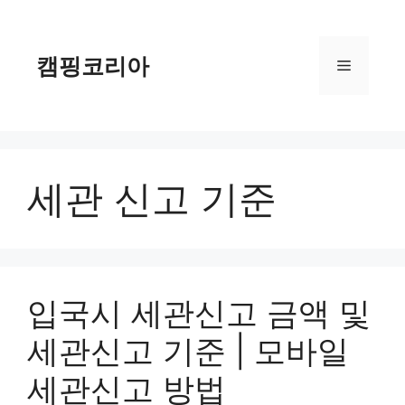
컨
텐
츠
캠핑코리아
메
로
건
너
뉴
뛰
기
세관 신고 기준
입국시 세관신고 금액 및
세관신고 기준 | 모바일
세관신고 방법